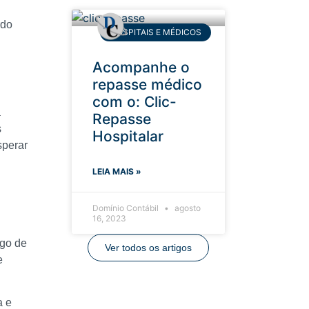
rdo
HOSPITAIS E MÉDICOS
Acompanhe o
repasse médico
com o: Clic-
a
Repasse
s
Hospitalar
sperar
LEIA MAIS »
Domínio Contábil
agosto
16, 2023
ngo de
Ver todos os artigos
e
a e