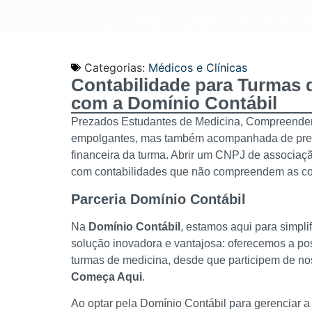
Autor:
Domínio Contábil
6 novembro, 2
Categorias:
Médicos e Clínicas
Contabilidade para Turmas 
com a Domínio Contábil
Prezados Estudantes de Medicina, Compreendemo
empolgantes, mas também acompanhada de preoc
financeira da turma. Abrir um CNPJ de associaç
com contabilidades que não compreendem as co
Parceria Domínio Contábil
Na
Domínio Contábil
, estamos aqui para simpl
solução inovadora e vantajosa: oferecemos a po
turmas de medicina, desde que participem de n
Começa Aqui
.
Ao optar pela Domínio Contábil para gerenciar 