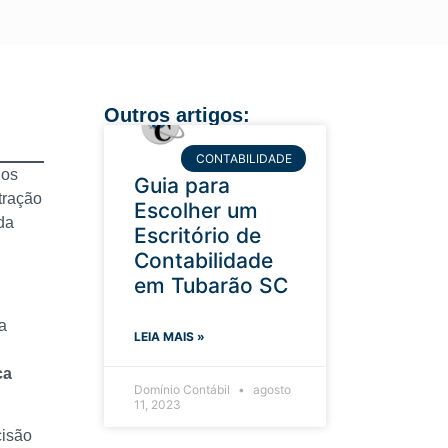
Outros artigos:
CONTABILIDADE
ios
Guia para
tração
Escolher um
da
Escritório de
Contabilidade
em Tubarão SC
a
LEIA MAIS »
ca
Domínio Contábil
agosto
11, 2023
cisão