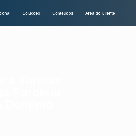
cional
Soluções
Conteúdos
Área do Cliente
ara Turmas
a Parceria
a Domínio