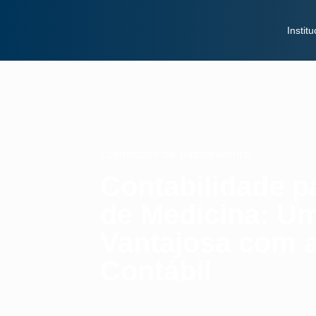
Institu
Conteúdos de rápida leitura!
Contabilidade p
de Medicina: Um
Vantajosa com 
Contábil