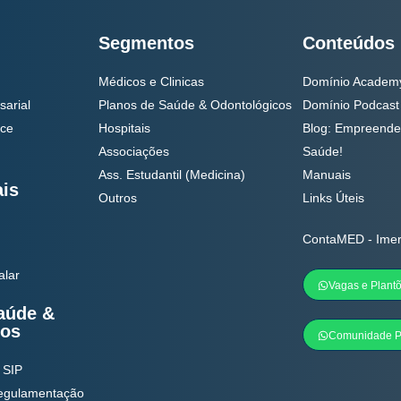
Segmentos
Conteúdos
Médicos e Clinicas
Domínio Academ
sarial
Planos de Saúde & Odontológicos
Domínio Podcast
nce
Hospitais
Blog: Empreende
Associações
Saúde!
Ass. Estudantil (Medicina)
Manuais
ais
Outros
Links Úteis
ContaMED - Ime
alar
Vagas e Plant
aúde &
cos
Comunidade P
 SIP
Regulamentação