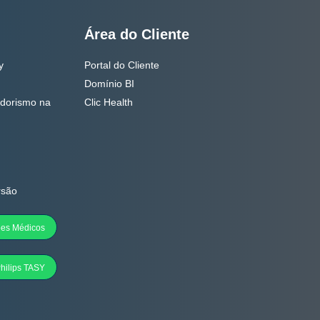
Área do Cliente
y
Portal do Cliente
Domínio BI
dorismo na
Clic Health
rsão
ões Médicos
hilips TASY