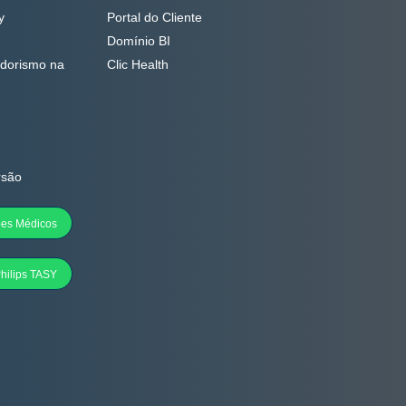
y
Portal do Cliente
Domínio BI
dorismo na
Clic Health
rsão
ões Médicos
hilips TASY