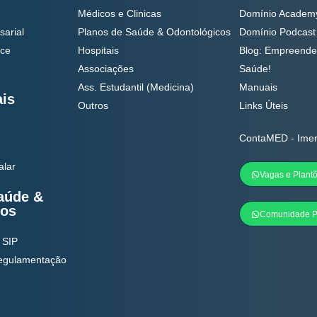
Médicos e Clinicas
Domínio Academ
sarial
Planos de Saúde & Odontológicos
Domínio Podcast
nce
Hospitais
Blog: Empreende
Associações
Saúde!
Ass. Estudantil (Medicina)
Manuais
ais
Outros
Links Úteis
ContaMED - Ime
alar
Vagas e Plant
aúde &
cos
Comunidade P
 SIP
Regulamentação